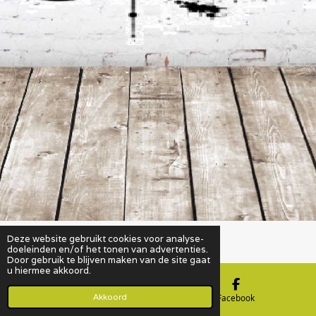
Deze website gebruikt cookies voor analyse-
Powered by
JouwWeb
doeleinden en/of het tonen van advertenties.
Door gebruik te blijven maken van de site gaat
u hiermee akkoord.
Akkoord
E-mailadres
Facebook