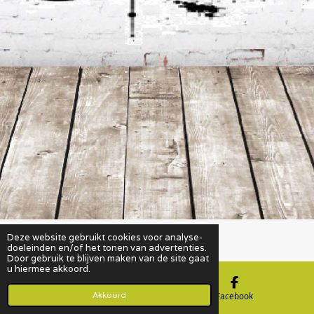
Deze website gebruikt cookies voor analyse-
Powered by
JouwWeb
doeleinden en/of het tonen van advertenties.
Door gebruik te blijven maken van de site gaat
u hiermee akkoord.
Akkoord
E-mailadres
Facebook