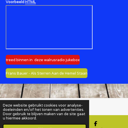
Voorbeeld
HTML
treed binnen in deze walrusradio jukebox
Frans Bauer - Als Sterren Aan de Hemel Staan
Deze website gebruikt cookies voor analyse-
Powered by
JouwWeb
doeleinden en/of het tonen van advertenties.
Door gebruik te blijven maken van de site gaat
u hiermee akkoord.